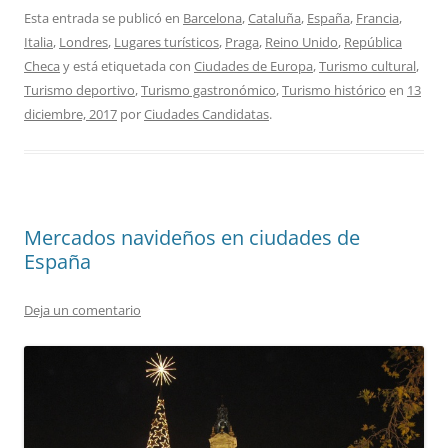
Esta entrada se publicó en
Barcelona
,
Cataluña
,
España
,
Francia
,
Italia
,
Londres
,
Lugares turísticos
,
Praga
,
Reino Unido
,
República
Checa
y está etiquetada con
Ciudades de Europa
,
Turismo cultural
,
Turismo deportivo
,
Turismo gastronómico
,
Turismo histórico
en
13
diciembre, 2017
por
Ciudades Candidatas
.
Mercados navideños en ciudades de
España
Deja un comentario