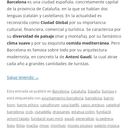
Barcelona
es una ciudad española, concretamente capital
de la provincia de Cataluña, en la que se hablan dos
lenguas (catalán y castellano). En la actualidad es
reconocida como
Ciudad Global
por su importancia
cultural, financiera, comercial y turística. Se caracteriza por
su
diversidad de paisaje
(mar y montaña), por su fantástico
clima suave
y por su exquisita
comida mediterránea
. Pero
Barcelona es famosa sobre todo por su arquitectura
modernista, en concreto la de
Antoni Gaudí
, la cual atrae
cada año a grandes cantidades de turistas.
Sigue leyendo
→
Esta entrada se publicó en
Barcelona
,
Cataluña
,
España
,
Europa
y
está etiquetada con
ayuntamiento barcelona
,
barcelona
,
barrio
born
,
barrio gótico
,
caixaforum
,
casa batlló
,
casco antiguo
,
catedral
barcelona
,
cccb
,
ciutadella
,
drassanes
,
estatua colón
,
fundació
antoni tàpies
,
fundació joan miró
,
gaudí
,
generalitat
,
la pedrera
,
liceu
,
llotja
,
macba
,
mnac
,
montjuïc
,
museo picasso
,
palacio música
,