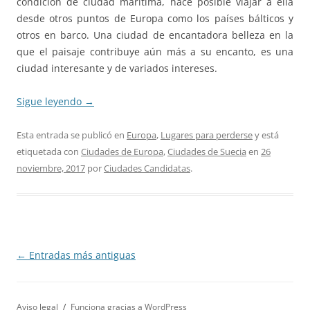
condición de ciudad marítima, hace posible viajar a ella
desde otros puntos de Europa como los países bálticos y
otros en barco. Una ciudad de encantadora belleza en la
que el paisaje contribuye aún más a su encanto, es una
ciudad interesante y de variados intereses.
Sigue leyendo
→
Esta entrada se publicó en
Europa
,
Lugares para perderse
y está
etiquetada con
Ciudades de Europa
,
Ciudades de Suecia
en
26
noviembre, 2017
por
Ciudades Candidatas
.
Navegación
←
Entradas más antiguas
de
entradas
Aviso legal
Funciona gracias a WordPress