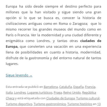
Europa ha sido desde siempre el destino perfecto para
millones que la han visitado y sigue siendo una gran
opción si lo que se busca es, conocer la historia de
civilizaciones antiguas como en Roma o Zaragoza; que lo
mismo recorrer los grandes museos del mundo como en
París o Francia. Ver la modernidad y una ciudad diferente y
enigmática como Londres, y tantas otras
ciudades de
Europa,
que convierten una vacación en una experiencia
llena de posibilidades en cuanto a historia, modernidad,
disfrute de la gastronomía y del entorno natural de tantos
lugares.
Sigue leyendo
→
Esta entrada se publicó en
Barcelona
,
Cataluña
,
España
,
Francia
,
Italia
,
Londres
,
Lugares turísticos
,
Praga
,
Reino Unido
,
República
Checa
y está etiquetada con
Ciudades de Europa
,
Turismo cultural
,
Turismo deportivo
,
Turismo gastronómico
,
Turismo histórico
en
13