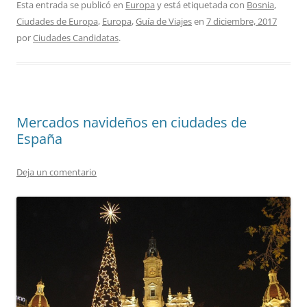
Esta entrada se publicó en
Europa
y está etiquetada con
Bosnia
,
Ciudades de Europa
,
Europa
,
Guía de Viajes
en
7 diciembre, 2017
por
Ciudades Candidatas
.
Mercados navideños en ciudades de
España
Deja un comentario