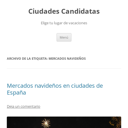
Saltar
al
Ciudades Candidatas
contenido
Elige tu lugar de vacaciones
Menú
ARCHIVO DE LA ETIQUETA:
MERCADOS NAVIDEÑOS
Mercados navideños en ciudades de
España
Deja un comentario