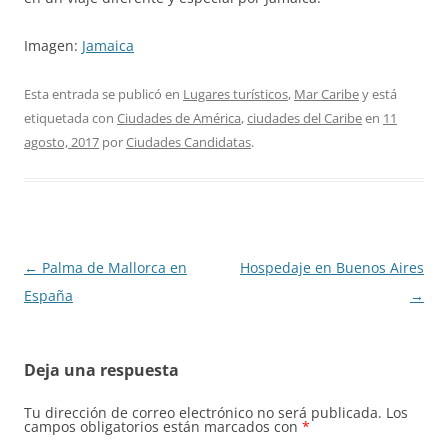
Imagen:
Jamaica
Esta entrada se publicó en
Lugares turísticos
,
Mar Caribe
y está
etiquetada con
Ciudades de América
,
ciudades del Caribe
en
11
agosto, 2017
por
Ciudades Candidatas
.
Navegación
←
Palma de Mallorca en
Hospedaje en Buenos Aires
de
España
→
entradas
Deja una respuesta
Tu dirección de correo electrónico no será publicada.
Los
campos obligatorios están marcados con
*