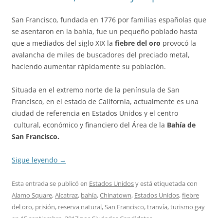
San Francisco, fundada en 1776 por familias españolas que
se asentaron en la bahía, fue un pequeño poblado hasta
que a mediados del siglo XIX la
fiebre del oro
provocó la
avalancha de miles de buscadores del preciado metal,
haciendo aumentar rápidamente su población.
Situada en el extremo norte de la península de San
Francisco, en el estado de California, actualmente es una
ciudad de referencia en Estados Unidos y el centro
cultural, económico y financiero del Área de la
Bahía de
San Francisco.
Sigue leyendo
→
Esta entrada se publicó en
Estados Unidos
y está etiquetada con
Alamo Square
,
Alcatraz
,
bahía
,
Chinatown
,
Estados Unidos
,
fiebre
del oro
,
prisión
,
reserva natural
,
San Francisco
,
tranvía
,
turismo gay