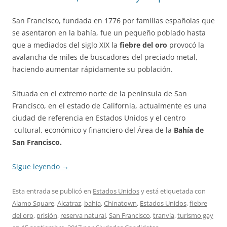
San Francisco, fundada en 1776 por familias españolas que
se asentaron en la bahía, fue un pequeño poblado hasta
que a mediados del siglo XIX la
fiebre del oro
provocó la
avalancha de miles de buscadores del preciado metal,
haciendo aumentar rápidamente su población.
Situada en el extremo norte de la península de San
Francisco, en el estado de California, actualmente es una
ciudad de referencia en Estados Unidos y el centro
cultural, económico y financiero del Área de la
Bahía de
San Francisco.
Sigue leyendo
→
Esta entrada se publicó en
Estados Unidos
y está etiquetada con
Alamo Square
,
Alcatraz
,
bahía
,
Chinatown
,
Estados Unidos
,
fiebre
del oro
,
prisión
,
reserva natural
,
San Francisco
,
tranvía
,
turismo gay