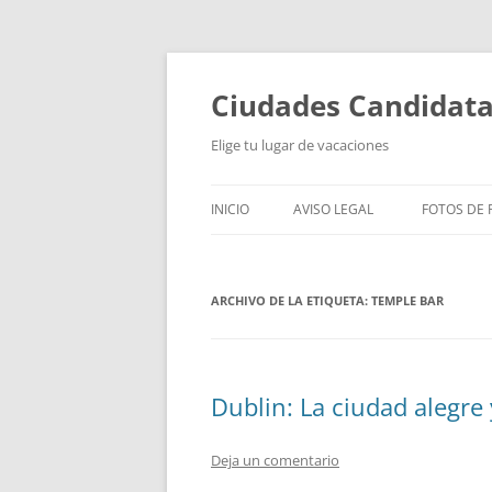
Saltar
al
contenido
Ciudades Candidat
Elige tu lugar de vacaciones
INICIO
AVISO LEGAL
FOTOS DE P
ARCHIVO DE LA ETIQUETA:
TEMPLE BAR
Dublin: La ciudad alegre
Deja un comentario