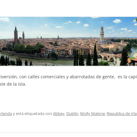
iversión, con calles comerciales y abarrotadas de gente, es la capi
te de la isla.
Irlanda
y está etiquetada con
Abbey
,
Dublin
,
Molly Malone
,
Republica de Irl