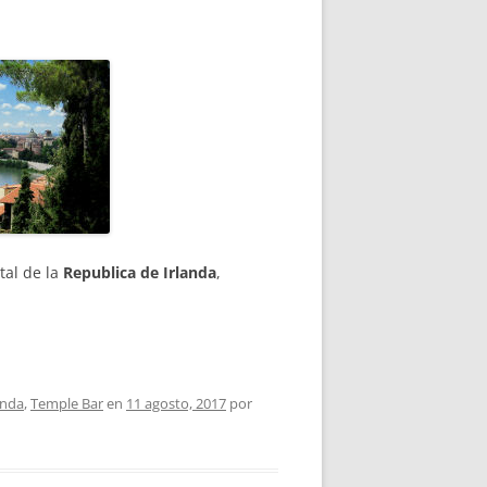
tal de la
Republica de Irlanda
,
anda
,
Temple Bar
en
11 agosto, 2017
por