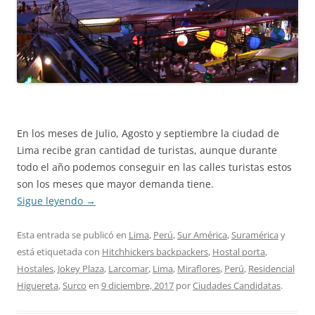
En los meses de Julio, Agosto y septiembre la ciudad de
Lima recibe gran cantidad de turistas, aunque durante
todo el año podemos conseguir en las calles turistas estos
son los meses que mayor demanda tiene.
Sigue leyendo
→
Esta entrada se publicó en
Lima
,
Perú
,
Sur América
,
Suramérica
y
está etiquetada con
Hitchhickers backpackers
,
Hostal porta
,
Hostales
,
Jokey Plaza
,
Larcomar
,
Lima
,
Miraflores
,
Perú
,
Residencial
Higuereta
,
Surco
en
9 diciembre, 2017
por
Ciudades Candidatas
.