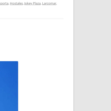
 porta
,
Hostales
,
Jokey Plaza
,
Larcomar
,