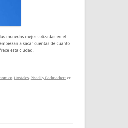
las monedas mejor cotizadas en el
s empiezan a sacar cuentas de cuánto
frece esta ciudad.
nomico
,
Hostales
,
Picadilly Backpackers
en