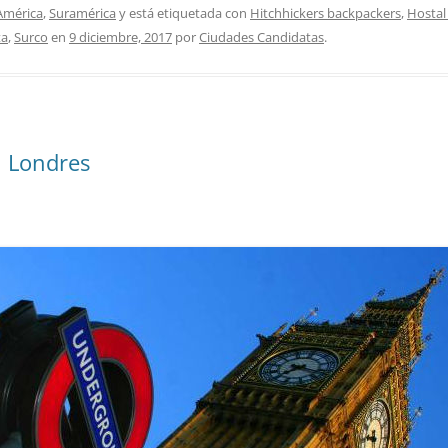
América
,
Suramérica
y está etiquetada con
Hitchhickers backpackers
,
Hostal
ta
,
Surco
en
9 diciembre, 2017
por
Ciudades Candidatas
.
 Londres