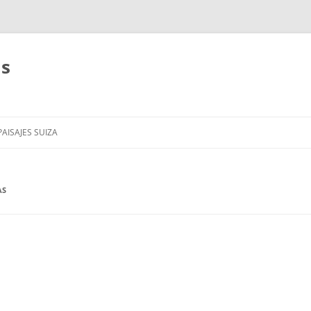
as
AISAJES SUIZA
AS