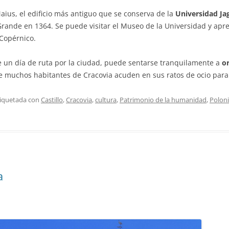
aius, el edificio más antiguo que se conserva de la
Universidad Ja
rande en 1364. Se puede visitar el Museo de la Universidad y apren
Copérnico.
e un día de ruta por la ciudad, puede sentarse tranquilamente a
or
 muchos habitantes de Cracovia acuden en sus ratos de ocio para p
tiquetada con
Castillo
,
Cracovia
,
cultura
,
Patrimonio de la humanidad
,
Polon
a