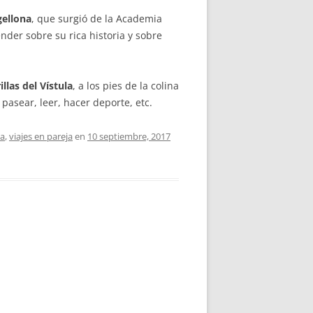
gellona
, que surgió de la Academia
der sobre su rica historia y sobre
illas del Vístula
, a los pies de la colina
asear, leer, hacer deporte, etc.
ia
,
viajes en pareja
en
10 septiembre, 2017