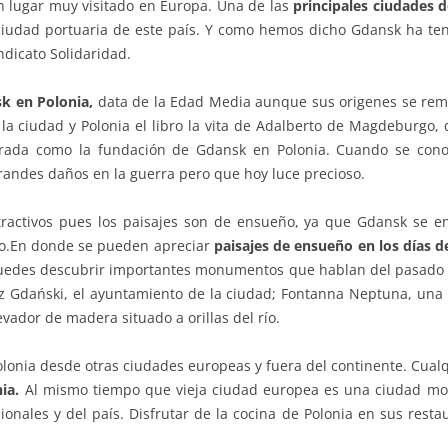
n lugar muy visitado en Europa. Una de las
principales ciudades d
iudad portuaria de este país. Y como hemos dicho Gdansk ha teni
ndicato Solidaridad.
k en Polonia,
data de la Edad Media aunque sus origenes se remo
 la ciudad y Polonia el libro la vita de Adalberto de Magdeburgo
erada como la fundación de Gdansk en Polonia. Cuando se cono
grandes daños en la guerra pero que hoy luce precioso.
activos pues los paisajes son de ensueño, ya que Gdansk se en
co.En donde se pueden apreciar
paisajes de ensueño en los días d
 puedes descubrir importantes monumentos que hablan del pasado 
sz Gdański, el ayuntamiento de la ciudad; Fontanna Neptuna, una 
ador de madera situado a orillas del río.
lonia desde otras ciudades europeas y fuera del continente. Cual
nia.
Al mismo tiempo que vieja ciudad europea es una ciudad mo
onales y del país. Disfrutar de la cocina de Polonia en sus resta