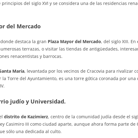
de principios del siglo XVI y se considera una de las residencias r
or del Mercado
, donde destaca la gran
Plaza Mayor del Mercado
, del siglo XIII. E
merosas terrazas, o visitar las tiendas de antigüedades, interesan
ones renacentistas y barrocas.
 Santa María
, levantada por los vecinos de Cracovia para rivalizar c
 la Torre del Ayuntamiento, es una torre gótica coronada por una c
IV.
rrio judío y Universidad.
el
distrito de Kazimierz
, centro de la comunidad judía desde el sigl
ey Casimiro III como ciudad aparte, aunque ahora forma parte de 
e sólo una dedicada al culto.