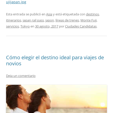
ujijapan.jpg
Esta entrada se publicó en
Asia
y está etiquetada con
destinos
,
itinerarios
,
japan rail pass
,
japon
,
líneas de trenes
,
Monte Fuji
,
servicios
,
Tokyo
en
30 agosto, 2017
por
Ciudades Candidatas
.
Cómo elegir el destino ideal para viajes de
novios
Deja un comentario