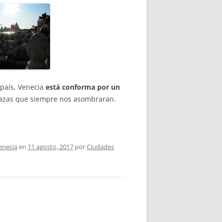
 país, Venecia
está conforma por un
 plazas que siempre nos asombraran.
enecia
en
11 agosto, 2017
por
Ciudades