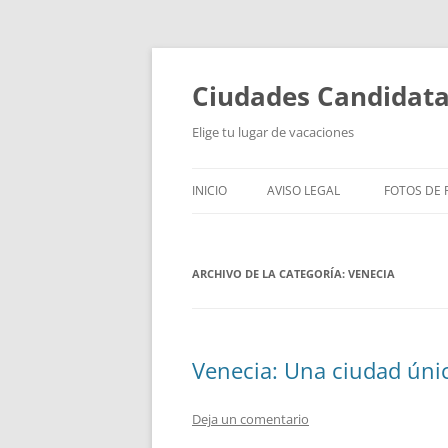
Saltar
al
contenido
Ciudades Candidat
Elige tu lugar de vacaciones
INICIO
AVISO LEGAL
FOTOS DE P
ARCHIVO DE LA CATEGORÍA:
VENECIA
Venecia: Una ciudad úni
Deja un comentario