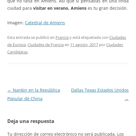
que no falta en Amiens. Así que si pensabas en una linda
ciudad para
visitar en verano, Amiens
es tu gran decisión.
Imagen:
Catedral de Amiens
Esta entrada se publicó en
Francia
y está etiquetada con
Ciudades
de Europa
,
Ciudades de Francia
en
11 agosto, 2017
por
Ciudades
Candidatas
.
Navegación
←
Nankin en la República
Dallas Texas Estados Unidos
de
Popular de China
→
entradas
Deja una respuesta
Tu dirección de correo electrónico no será publicada.
Los