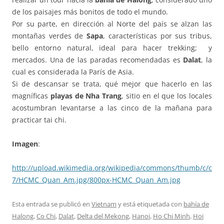
de los paisajes más bonitos de todo el mundo.
Por su parte, en dirección al Norte del país se alzan las
montañas verdes de
Sapa
, características por sus tribus,
bello entorno natural, ideal para hacer trekking; y
mercados. Una de las paradas recomendadas es
Dalat
, la
cual es considerada la París de Asia.
Si de descansar se trata, qué mejor que hacerlo en las
magníficas
playas de Nha Trang
, sitio en el que los locales
acostumbran levantarse a las cinco de la mañana para
practicar tai chi.
Imagen
:
http://upload.wikimedia.org/wikipedia/commons/thumb/c/c
7/HCMC_Quan_Am.jpg/800px-HCMC_Quan_Am.jpg
Esta entrada se publicó en
Vietnam
y está etiquetada con
bahía de
Halong
,
Co Chi
,
Dalat
,
Delta del Mekong
,
Hanoi
,
Ho Chi Minh
,
Hoi