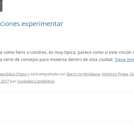
ciones experimentar
al como Paris o Londres, es muy tipica, parece como si este rincón 
na serie de consejos para moverse dentro de esta ciudad:
Sigue le
epública Checa
y está etiquetada con
Barco rio Moldavia
,
Hotel en Praga
,
Op
 2017
por
Ciudades Candidatas
.