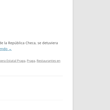
de la República Checa, se detuviera
yendo
→
era Estatal Praga
,
Praga
,
Restaurantes en