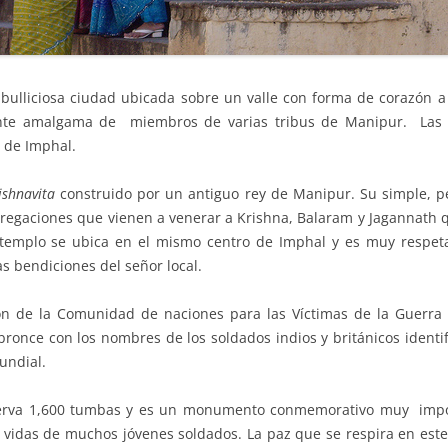
a bulliciosa ciudad ubicada sobre un valle con forma de corazón a
te amalgama de miembros de varias tribus de Manipur. Las pri
s de Imphal.
ishnavita
construido por un antiguo rey de Manipur. Su simple, pe
gregaciones que vienen a venerar a Krishna, Balaram y Jagannath q
e templo se ubica en el mismo centro de Imphal y es muy respet
as bendiciones del señor local.
ón de la Comunidad de naciones para las Víctimas de la Guerra
ronce con los nombres de los soldados indios y británicos identi
undial.
nserva 1,600 tumbas y es un monumento conmemorativo muy import
s vidas de muchos jóvenes soldados. La paz que se respira en este