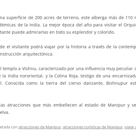
a superficie de 200 acres de terreno, este alberga más de 110 r
émicas de la India. La mejor época del año para visitar el Orqui
sitante puede admirarlas en todo su esplendor y colorido.
el visitante podrá viajar por la historia a través de la contempl
onstrucción arquitectónica.
l templo a Vishnu, caracterizado por una influencia muy peculiar d
 la India nororiental, y la Colina Roja, testigo de una encarnizad
. Conocida como la tierra del ciervo danzante, Bishnupur est
as atracciones que más embellecen al estado de Manipur y se 
elva.
uetada con
atracciones de Manipur
,
atracciones turísticas de Manipur
,
viajar 