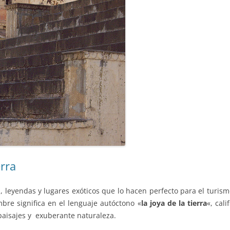
erra
ia, leyendas y lugares exóticos que lo hacen perfecto para el turis
re significa en el lenguaje autóctono «
la joya de la tierra
«, cal
aisajes y exuberante naturaleza.