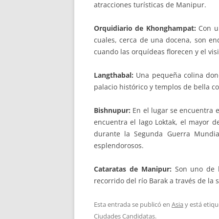
atracciones turísticas de Manipur.
Orquidiario de Khonghampat:
Con un
cuales, cerca de una docena, son end
cuando las orquídeas florecen y el vi
Langthabal:
Una pequeña colina donde 
palacio histórico y templos de bella c
Bishnupur:
En el lugar se encuentra e
encuentra el lago Loktak, el mayor de
durante la Segunda Guerra Mundial
esplendorosos.
Cataratas de Manipur:
Son uno de l
recorrido del río Barak a través de la s
Esta entrada se publicó en
Asia
y está etiq
Ciudades Candidatas
.