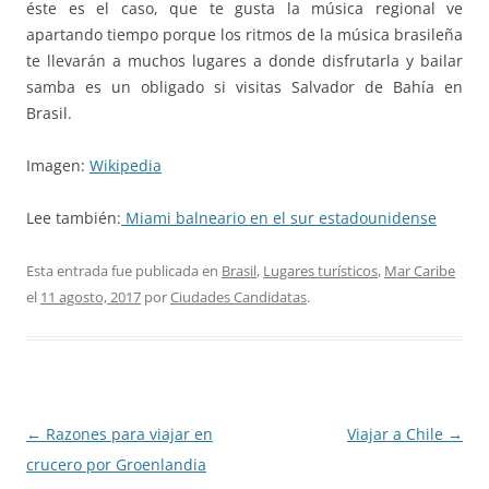
éste es el caso, que te gusta la música regional ve
apartando tiempo porque los ritmos de la música brasileña
te llevarán a muchos lugares a donde disfrutarla y bailar
samba es un obligado si visitas Salvador de Bahía en
Brasil.
Imagen:
Wikipedia
Lee también:
Miami balneario en el sur estadounidense
Esta entrada fue publicada en
Brasil
,
Lugares turísticos
,
Mar Caribe
el
11 agosto, 2017
por
Ciudades Candidatas
.
Navegación
←
Razones para viajar en
Viajar a Chile
→
de
crucero por Groenlandia