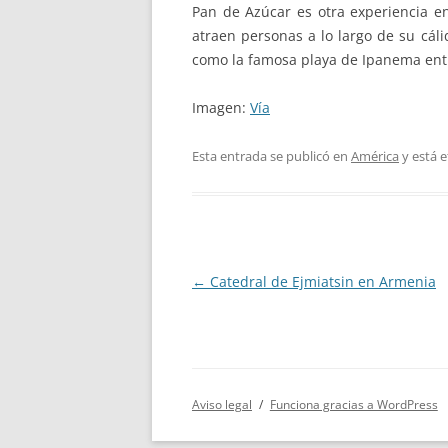
Pan de Azúcar es otra experiencia en
atraen personas a lo largo de su cáli
como la famosa playa de Ipanema entr
Imagen:
Vía
Esta entrada se publicó en
América
y está 
Navegación
←
Catedral de Ejmiatsin en Armenia
de
entradas
Aviso legal
Funciona gracias a WordPress