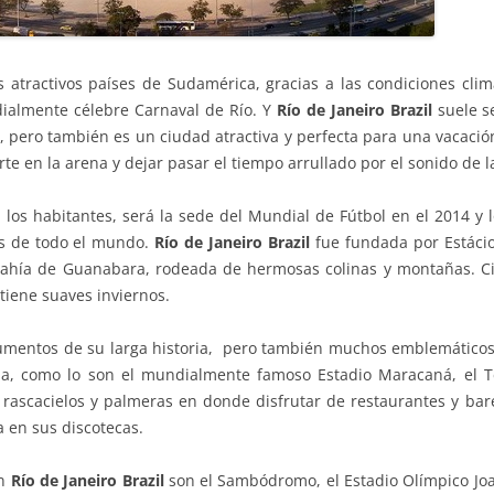
 atractivos países de Sudamérica, gracias a las condiciones climá
ialmente célebre Carnaval de Río. Y
Río de Janeiro Brazil
suele s
, pero también es un ciudad atractiva y perfecta para una vacació
rte en la arena y dejar pasar el tiempo arrullado por el sonido de l
 los habitantes, será la sede del Mundial de Fútbol en el 2014 y
as de todo el mundo.
Río de Janeiro Brazil
fue fundada por Estáci
Bahía de Guanabara, rodeada de hermosas colinas y montañas. Ci
 tiene suaves inviernos.
mentos de su larga historia, pero también muchos emblemáticos
eña, como lo son el mundialmente famoso Estadio Maracaná, el Te
rascacielos y palmeras en donde disfrutar de restaurantes y bar
a en sus discotecas.
en
Río de Janeiro Brazil
son el Sambódromo, el Estadio Olímpico Jo