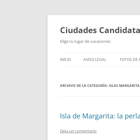
Saltar
al
contenido
Ciudades Candidat
Elige tu lugar de vacaciones
INICIO
AVISO LEGAL
FOTOS DE P
ARCHIVO DE LA CATEGORÍA:
ISLAS MARGARITA
Isla de Margarita: la perl
Deja un comentario