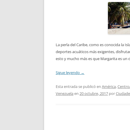
La perla del Caribe, como es conocida la Is
deportes acuáticos más exigentes, disfrutar 
esto y mucho más es que Margarita es un de
Sigue leyendo
→
Esta entrada se publicó en
América
,
Centro
Venezuela
en
20 octubre, 2017
por
Ciudade