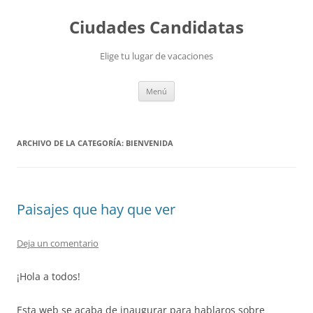
Saltar
al
Ciudades Candidatas
contenido
Elige tu lugar de vacaciones
Menú
ARCHIVO DE LA CATEGORÍA:
BIENVENIDA
Paisajes que hay que ver
Deja un comentario
¡Hola a todos!
Esta web se acaba de inaugurar para hablaros sobre