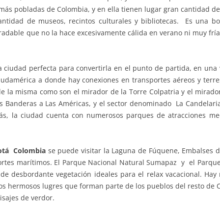
ás pobladas de Colombia, y en ella tienen lugar gran cantidad de 
antidad de museos, recintos culturales y bibliotecas. Es una b
radable que no la hace excesivamente cálida en verano ni muy fría 
 ciudad perfecta para convertirla en el punto de partida, en una v
Sudamérica a donde hay conexiones en transportes aéreos y terre
de la misma como son el mirador de la Torre Colpatria y el mirador 
s Banderas a Las Américas, y el sector denominado La Candelaria
más, la ciudad cuenta con numerosos parques de atracciones me
gotá Colombia
se puede visitar la Laguna de Fúquene, Embalses 
ortes marítimos. El Parque Nacional Natural Sumapaz y el Parque
 de desbordante vegetación ideales para el relax vacacional. Ha
s hermosos lugres que forman parte de los pueblos del resto de Co
isajes de verdor.