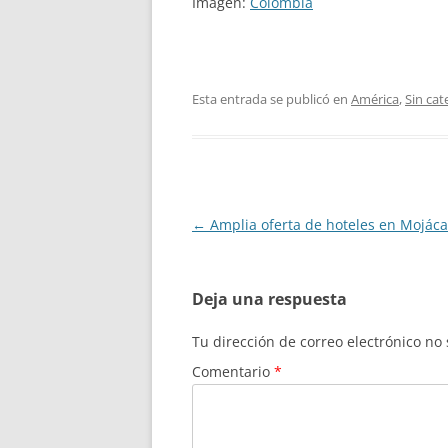
Imagen:
Colombia
Esta entrada se publicó en
América
,
Sin cat
Navegación
←
Amplia oferta de hoteles en Mojác
de
entradas
Deja una respuesta
Tu dirección de correo electrónico no
Comentario
*