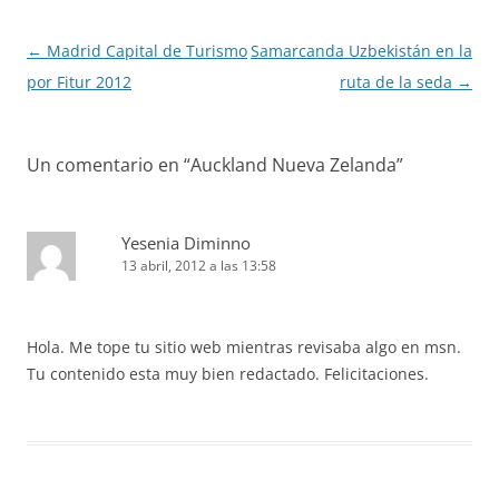
Navegación
←
Madrid Capital de Turismo
Samarcanda Uzbekistán en la
de
por Fitur 2012
ruta de la seda
→
entradas
Un comentario en “
Auckland Nueva Zelanda
”
Yesenia Diminno
13 abril, 2012 a las 13:58
Hola. Me tope tu sitio web mientras revisaba algo en msn.
Tu contenido esta muy bien redactado. Felicitaciones.